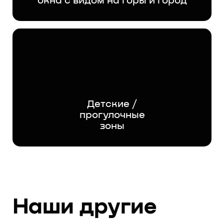
окна с видом на горы и город
Детские /
прогулочные
зоны
Наши другие